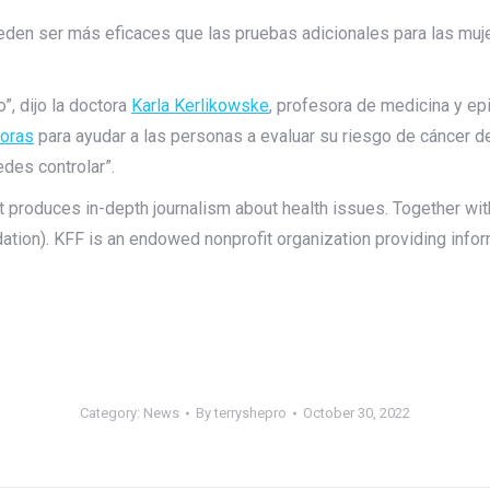
en ser más eficaces que las pruebas adicionales para las muje
”, dijo la doctora
Karla Kerlikowske
, profesora de medicina y ep
doras
para ayudar a las personas a evaluar su riesgo de cáncer 
des controlar”.
 produces in-depth journalism about health issues. Together with
tion). KFF is an endowed nonprofit organization providing inform
Category:
News
By
terryshepro
October 30, 2022