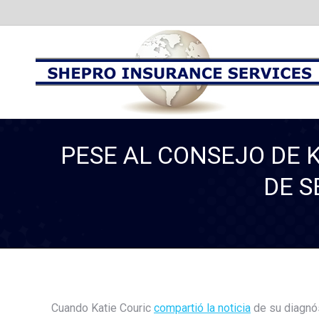
PESE AL CONSEJO DE K
DE S
Cuando Katie Couric
compartió la noticia
de su diagnós