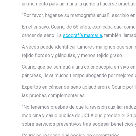
un momento para animar a la gente a hacerse pruebas
“Por favor, háganse su mamografía anual”, escribió en
En el ensayo, Couric, de 65 años, explicaba que, com
cáncer de seno. La
ecografía mamaria
, también llama
A veces puede identificar tumores malignos que son d
tejido fibroso y glándulas, y menos tejido graso.
Couric, que se sometió a una colonoscopía en vivo en
páncreas, lleva mucho tiempo abogando por mejores 
Expertos en cáncer de seno aplaudieron a Couric por 
las pruebas complementarias.
“No tenemos pruebas de que la revisión auxiliar reduz
medicina y salud pública de UCLA que preside el Gr
sobre servicios preventivos tras sopesar beneficios 
Couric no respondió al pedido de comentarios.