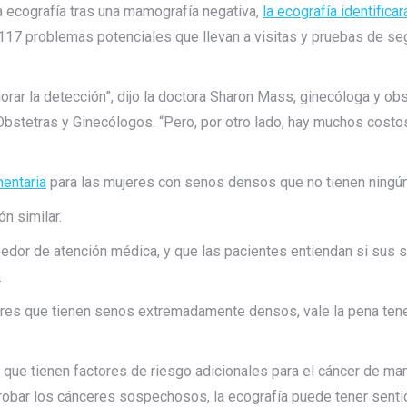
 ecografía tras una mamografía negativa,
la ecografía identificar
 117 problemas potenciales que llevan a visitas y pruebas de s
orar la detección”, dijo la doctora Sharon Mass, ginecóloga y o
bstetras y Ginecólogos. “Pero, por otro lado, hay muchos costo
mentaria
para las mujeres con senos densos que no tienen ningún 
n similar.
or de atención médica, y que las pacientes entiendan si sus s
.
jeres que tienen senos extremadamente densos, vale la pena ten
ue tienen factores de riesgo adicionales para el cáncer de m
obar los cánceres sospechosos, la ecografía puede tener sentido