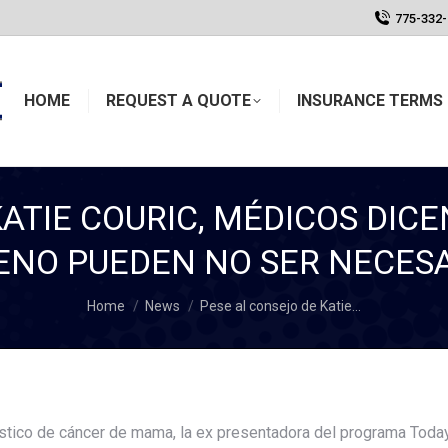
775-332
HOME
REQUEST A QUOTE
INSURANCE TERMS 
ATIE COURIC, MÉDICOS DIC
ENO PUEDEN NO SER NECES
You are here:
Home
News
Pese al consejo de Katie…
tico de cáncer de mama, la ex presentadora del programa Today