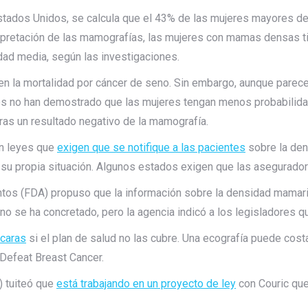
tados Unidos, se calcula que el 43% de las mujeres mayores d
rpretación de las mamografías, las mujeres con mamas densas 
ad media, según las investigaciones.
 la mortalidad por cáncer de seno. Sin embargo, aunque parece
ones no han demostrado que las mujeres tengan menos probabilid
ras un resultado negativo de la mamografía.
en leyes que
exigen que se notifique a las pacientes
sobre la de
 su propia situación. Algunos estados exigen que las asegurado
ntos (FDA) propuso que la información sobre la densidad mamar
 se ha concretado, pero la agencia indicó a los legisladores qu
caras
si el plan de salud no las cubre. Una ecografía puede cost
 Defeat Breast Cancer.
) tuiteó que
está trabajando en un proyecto de ley
con Couric que