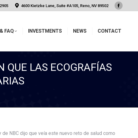
-2905
4600 Kietzke Lane, Suite #A105, Reno, NV 89502
Faceboo
page
opens
& FAQ
INVESTMENTS
NEWS
CONTACT
in
new
window
EN QUE LAS ECOGRAFÍAS
ARIAS
 de NBC dijo que veía este nuevo reto de salud como