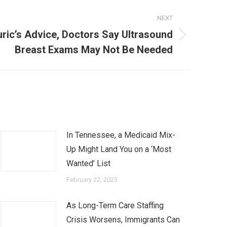
NEXT
uric’s Advice, Doctors Say Ultrasound
Breast Exams May Not Be Needed
In Tennessee, a Medicaid Mix-
Up Might Land You on a ‘Most
Wanted’ List
February 22, 2023
As Long-Term Care Staffing
Crisis Worsens, Immigrants Can