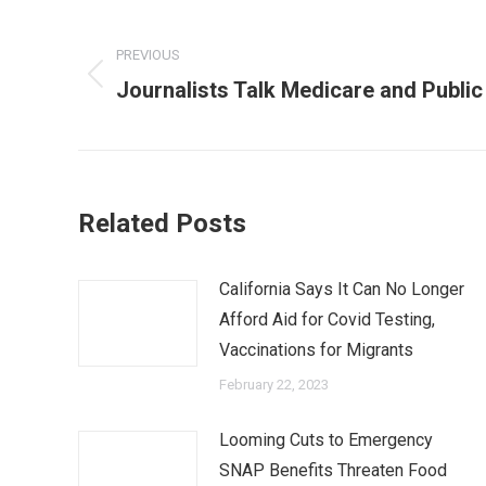
Post
navigation
PREVIOUS
Previous
Journalists Talk Medicare and Public
post:
Related Posts
California Says It Can No Longer
Afford Aid for Covid Testing,
Vaccinations for Migrants
February 22, 2023
Looming Cuts to Emergency
SNAP Benefits Threaten Food