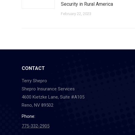
Security in Rural America
February 22, 2023
CONTACT
Terry Shepro
Shepro Insurance Services
4600 Kietzke Lane, Suite #A105
Reno, NV 89502
Phone:
775-332-2905